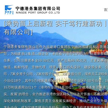
首
[乘势而上启新程 实干笃行建新功
有限公司]
宁德港务集团有限公司作为福建港口集团在宁德区域建设和运营港
台，为福建港口集团二级企业，承担着宁德市公共码头、航道等基础
任务。公司注册资本金10.02亿元，资产总额40.05亿元，主要从事
物流，船舶代理、货物代理、理货，港口码头设计、建设等业务。公
司，7家全资子公司，2家控股子公司，2家参股公司，现有员工390
小泊位18个，其中5万吨级通用泊位7个（漳湾作业区7-10号泊位、18
15万吨级通用泊位1个（漳湾作业区21号泊位）。宁德港务集团秉承
实、发展”的理念，全力推进漳湾作业区码头泊位连片开发，不断完善
深化体制机制改革，聚焦主责主业发展实体经济，推动产业转型升级
龙头企业，成为宁德市建设公共码头、助力工业及经济发展的平台及