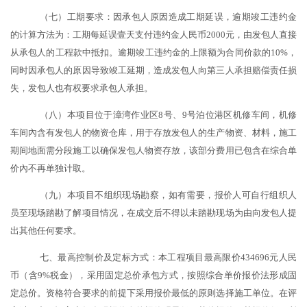
（七）工期要求：因承包人原因造成工期延误，逾期竣工违约金
的计算方法为：工期每延误壹天支付违约金人民币
2000元，由发包人直接
从承包人的工程款中抵扣。逾期竣工违约金的上限额为合同价款的10%，
同时因承包人的原因导致竣工延期，造成发包人向第三人承担赔偿责任损
失，发包人也有权要求承包人承担。
（八）本项目位于漳湾作业区
8号、9号泊位港区机修车间，机修
车间
內含有发包人的物资仓库，用于存放发包人的生产物资、材料，施工
期间地面需分段施工以确保发包人物资存放，该部分费用已包含在综合单
价內不再单独计取。
（九）本项目不组织现场勘察，如有需要，报价人可自行组织人
员至现场踏勘了解项目情况，在成交后不得以未踏勘现场为由向发包人提
出其他任何要求。
七、最高控制价及定标方式：本工程项目最高限价434696
元人民
币（含
9%税金），采用固定总价承包方式
，按照综合单价报价法形成固
定总价。资格符合要求的前提下采用报价最低的原则选择施工单位。
在评