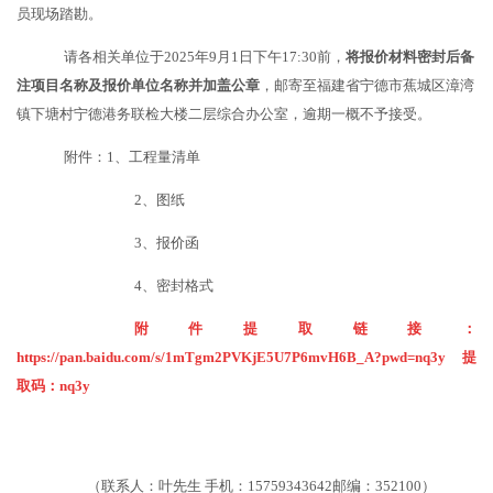
员现场踏勘。
请各相关单位于
2025年9月1日下午17:30前，
将报价材料密封后备
注项目名称及报价单位名称并加盖公章
，邮寄至福建省宁德市蕉城区漳湾
镇下塘村宁德港务联检大楼二层综合办公室，逾期一概不予接受。
附件：
1、工程量清单
2、图纸
3、报价函
4、密封格式
附件提取链接：
https://pan.baidu.com/s/1mTgm2PVKjE5U7P6mvH6B_A?pwd=nq3y
提
取码：nq3y
（联系人：叶先生
手机：
15759343642邮编：352100）