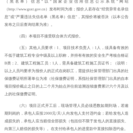
（黑名单）信息”以“国家企业信用信息公示系统”网站
（http://www.gsxt.gov.cn）发布时间为准；报价人若存在“经营异常名录信
息”或“严重违法失信名单（黑名单）信息”，其报价将被否决（以本公告
发布之日后查询结果为准）。
（四）本项目不接受联合体方式报价。
（五）其他人员要求：
1、项目技术负责人：1人，须具备有效的
不低于建筑工程专业中级及以上职称，并持有有效的安全生产考核合格证
B类；2、建筑工程施工员：1人，需具备建筑工程施工员证书；（说明：
以上人员均要求为报价人的正式在岗职工，需提供社保管理部门出具的社
保缴费证明所署单位为准（社保缴费证明，系指社保管理部门出具的自本
项目报价截止之日的上二个月为始点并往前追溯连续缴费累计六个月及以
上的社保缴费证明。
（六）项目正式开工后，现场管理人员必须悉数如期到场，若逾
期到岗的，承包人应按
2000元/天/人向发包人支付违约金；若给发包人造
成损失的，承包人应当赔偿全部损失（包括但不限于发包人的直接损失、
向第三人赔偿的损失等）。在支付给承包人的进度款中直接扣除违约金。