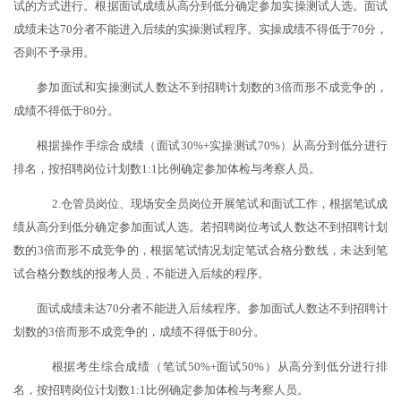
试的方式进行。根据面试成绩从高分到低分确定参加实操测试人选。
面试
成绩未达
70分者不能进入后续的
实操测试程序。
实操成绩不得低于
70分，
否则不予录用。
参加面试和实操测试
人数达不到招聘计划数的
3倍而形不成竞争的，
成绩不得低于80分
。
根据操作手综合成绩（面试
30%+实操测试70%）从高分到低分进行
排名，
按招聘岗位
计划数
1:1比例确定参加体检与考察人员。
2.仓管员岗位、现场安全员岗位开展笔试和面试工作，根据笔试成
绩从高分到低分确定参加面试人选。若招聘岗位考试人数
达不到招聘计划
数的
3倍而形不成竞争的，
根据笔试情况划定笔试合格分数线，未达到笔
试合格分数线的报考人员，不能进入后续的程序。
面试成绩未达
70分者
不能进入后续程序。
参加面试人数达不到招聘计
划数的
3倍而形不成竞争的，成绩不得低于80分
。
根据考生综合成绩（笔试
50%+面试50%）从高分到低分进行排
名，
按招聘岗位
计划数
1:1比例确定参加体检与考察人员。