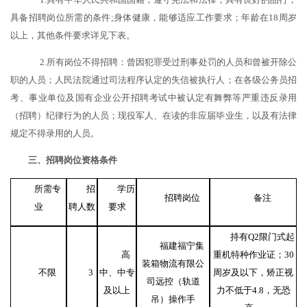
具备招聘岗位所需的条件
;
身体健康，能够适应工作要求
；年龄在
18周岁
以上
，其他条件要求详见下表。
2.所有岗位不得招聘：曾因犯罪受过刑事处罚的人员和曾被开除公
职的人员；人民法院通过司法程序认定的失信被执行人；在各级公务员招
考、事业单位及国有企业公开招聘考试中被认定有舞弊等严重违反录用
（招聘）纪律行为的人员；现役军人、在读的非应届毕业生，以及有法律
规定不得录用的人员。
三
、招聘岗位
资格条件
所需专
招
学历
招聘岗位
备注
业
聘人数
要求
持有
Q2限门式起
福建福宁集
高
重机特种作业证；30
装箱物流有限公
不限
3
中、中专
周岁及以下，矫正视
司远控（轨道
及以上
力不低于4.8，无恐
吊）操作手