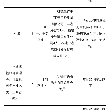
高。
机械操作手
（宁德港务集团
持有
Q2限门座式
有限公司白马港
高
起重机特种作业证；
分公司
1人，福建
不限
8
中、中专
30周岁及以下，矫正
宁连港口有限公
及以上
视力不低于4.8，无恐
司4人，福建宁港
高。
港口投资发展有
限公司3人）
交通运
输综合管理
宁德市兴港
类、计算机
本科
年龄
35周岁及以
2
港务有限公司仓
科学与技术
及以上
下
管员
类、工商管
理类
年龄
45周岁及以